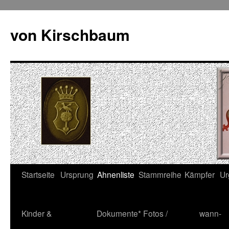
Zum
Inhalt
von Kirschbaum
springen
Startseite
Ursprung
Ahnenliste
Stammreihe
Kämpfer
Ur
Kinder &
Dokumente*
Fotos /
wann-